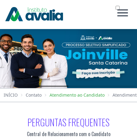
INÍCIO
O INSTITUTO
CONCURSOS
SOCIAL
NOTÍCIAS
CERTIFICADO
CONTATO
INÍCIO
Contato
Atendimento ao Candidato
Atendiment
Área do Candidato
PERGUNTAS FREQUENTES
Atendimento ao Candidato
Central de Relacionamento com o Candidato