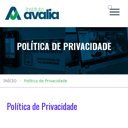
INÍCIO
POLÍTICA DE PRIVACIDADE
O INSTITUTO
CONCURSOS
SOCIAL
NOTÍCIAS
CERTIFICADO
INÍCIO
Política de Privacidade
CONTATO
Área do Candidato
Política de Privacidade
Atendimento ao Candidato