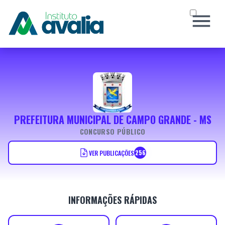
INÍCIO
O INSTITUTO
CONCURSOS
SOCIAL
PREFEITURA MUNICIPAL DE CAMPO GRANDE - MS
NOTÍCIAS
CONCURSO PÚBLICO
CERTIFICADO
CONTATO
256
VER PUBLICAÇÕES
Área do Candidato
INFORMAÇÕES RÁPIDAS
Atendimento ao Candidato