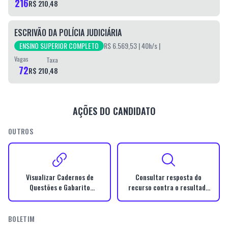
216
R$ 210,48
ESCRIVÃO DA POLÍCIA JUDICIÁRIA
ENSINO SUPERIOR COMPLETO
R$ 6.569,53
| 40h/s
|
Vagas
Taxa
72
R$ 210,48
AÇÕES DO CANDIDATO
OUTROS
Visualizar Cadernos de
Consultar resposta do
Questões e Gabarito
recurso contra o resultado
Definitivo
preliminar do Exame de
Avaliação Psicotécnica
BOLETIM