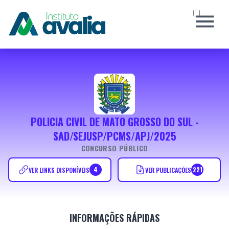
INÍCIO
O INSTITUTO
CONCURSOS
SOCIAL
POLICIA CIVIL DE MATO GROSSO DO SUL -
NOTÍCIAS
SAD/SEJUSP/PCMS/APJ/2025
CERTIFICADO
CONCURSO PÚBLICO
CONTATO
4
221
VER LINKS DISPONÍVEIS
VER PUBLICAÇÕES
Área do Candidato
Atendimento ao Candidato
INFORMAÇÕES RÁPIDAS