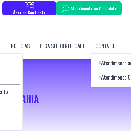
Atendimento ao Candidato
Área do Candidato
L
NOTÍCIAS
PEÇA SEU CERTIFICADO
CONTATO
Atendimento a
Atendimento C
ento
E DA BAHIA