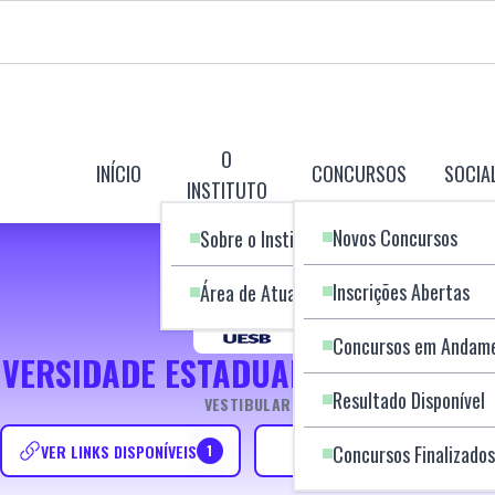
O
INÍCIO
CONCURSOS
SOCIA
INSTITUTO
Novos Concursos
Sobre o Instituto
Inscrições Abertas
Área de Atuação
Concursos em Andam
IVERSIDADE ESTADUAL DO SUDOEST
Resultado Disponível
VESTIBULAR
VER LINKS DISPONÍVEIS
VER PUBLICAÇÕES
Concursos Finalizados
1
23