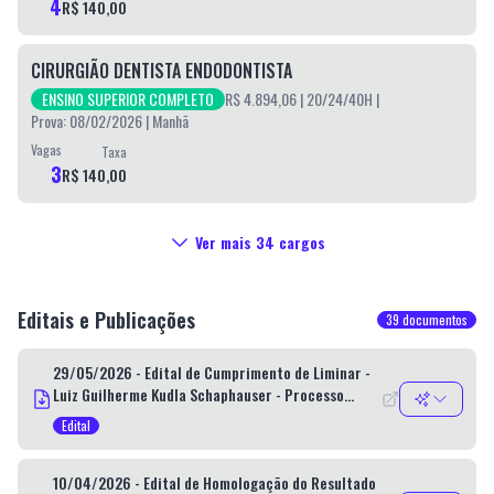
4
R$ 140,00
CIRURGIÃO DENTISTA ENDODONTISTA
ENSINO SUPERIOR COMPLETO
R$ 4.894,06
| 20/24/40H
|
Prova: 08/02/2026 | Manhã
Vagas
Taxa
3
R$ 140,00
Ver mais
34
cargos
Editais e Publicações
39
documentos
29/05/2026 - Edital de Cumprimento de Liminar -
Luiz Guilherme Kudla Schaphauser - Processo
Seletivo Público 01/2025.
Edital
10/04/2026 - Edital de Homologação do Resultado