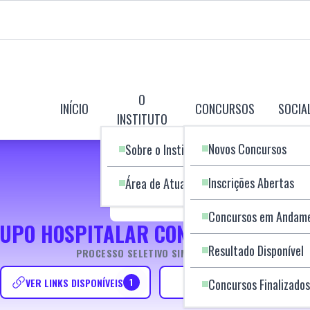
O
INÍCIO
CONCURSOS
SOCIA
INSTITUTO
Novos Concursos
Sobre o Instituto
Inscrições Abertas
Área de Atuação
Concursos em Andam
UPO HOSPITALAR CONCEIÇÃO S.A - 
Resultado Disponível
PROCESSO SELETIVO SIMPLIFICADO
VER LINKS DISPONÍVEIS
VER PUBLICAÇÕES
Concursos Finalizados
1
15