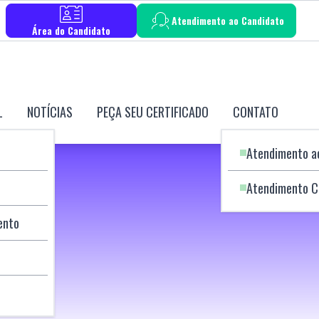
Atendimento ao Candidato
Área do Candidato
L
NOTÍCIAS
PEÇA SEU CERTIFICADO
CONTATO
Atendimento a
Atendimento C
ento
GHC