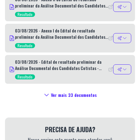
preliminar da Análise Documental dos Candidatos
Cotistas - Pessoas Com Deficiência (PcD) e
Resultado
Hipossuficientes - Processo Seletivo Simplificado
nº 010/2026
03/08/2026 - Anexo I do Edital de resultado
preliminar da Análise Documental dos Candidatos
Cotistas - Pessoas Com Deficiência (PcD) e
Resultado
Hipossuficientes - Processo Seletivo Simplificado
nº 010/2026
03/08/2026 - Edital de resultado preliminar da
Análise Documental dos Candidatos Cotistas -
Pessoas Com Deficiência (PcD) e Hipossuficientes -
Resultado
Processo Seletivo Simplificado nº 010/2026
Ver mais
33
documentos
PRECISA DE AJUDA?