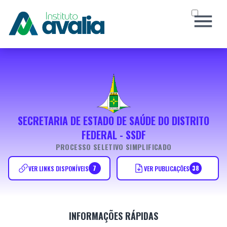
INÍCIO
O INSTITUTO
CONCURSOS
SOCIAL
SECRETARIA DE ESTADO DE SAÚDE DO DISTRITO
NOTÍCIAS
FEDERAL - SSDF
CERTIFICADO
PROCESSO SELETIVO SIMPLIFICADO
CONTATO
7
38
VER LINKS DISPONÍVEIS
VER PUBLICAÇÕES
Área do Candidato
Atendimento ao Candidato
INFORMAÇÕES RÁPIDAS