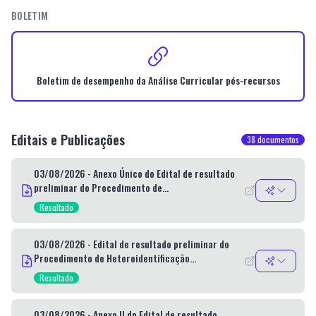
BOLETIM
Boletim de desempenho da Análise Curricular pós-recursos
Editais e Publicações
38
documentos
03/08/2026 - Anexo Único do Edital de resultado
preliminar do Procedimento de
Heteroidentificação Telepresencial - Negros -
Resultado
Processo Seletivo Simplificado nº 010/2026
03/08/2026 - Edital de resultado preliminar do
Procedimento de Heteroidentificação
Telepresencial - Negros - Processo Seletivo
Resultado
Simplificado nº 010/2026
03/08/2026 - Anexo II do Edital de resultado