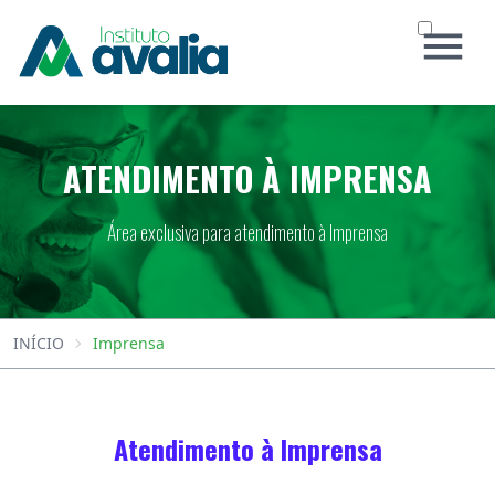
INÍCIO
ATENDIMENTO À IMPRENSA
O INSTITUTO
CONCURSOS
Área exclusiva para atendimento à Imprensa
SOCIAL
NOTÍCIAS
CERTIFICADO
CONTATO
INÍCIO
Imprensa
Área do Candidato
Atendimento à Imprensa
Atendimento ao Candidato